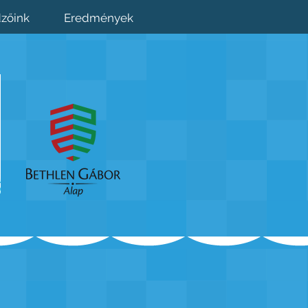
zőink
Eredmények