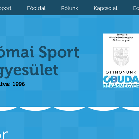
oport
Főoldal
Rólunk
Kapcsolat
Ed
ómai Sport
gyesület
ítva: 1996
or