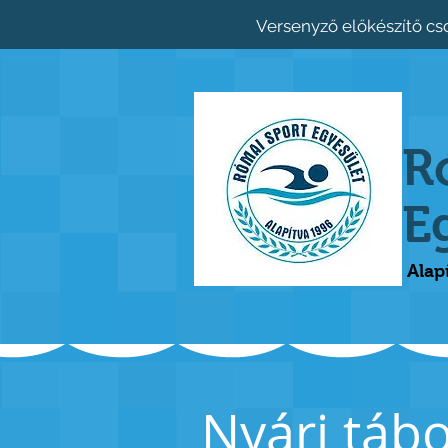
Versenyző előkészítő cs
R
E
Alap
Nyári táb