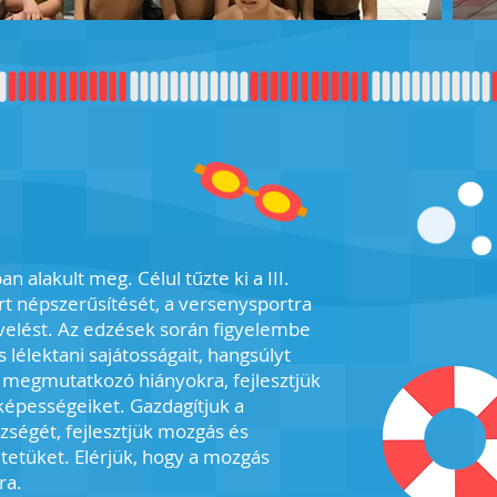
 alakult meg. Célul tűzte ki a III.
t népszerűsítését, a versenysportra
velést. Az edzések során figyelembe
lélektani sajátosságait, hangsúlyt
megmutatkozó hiányokra, fejlesztjük
 képességeiket. Gazdagítjuk a
ségét, fejlesztjük mozgás és
etetüket. Elérjük, hogy a mozgás
ra.