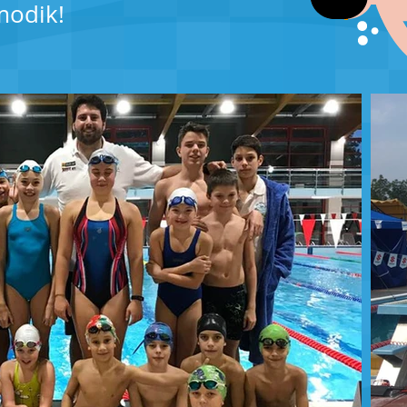
modik!