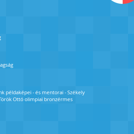
g
tagság
k példaképei - és mentorai - Székely
 Török Ottó olimpiai bronzérmes