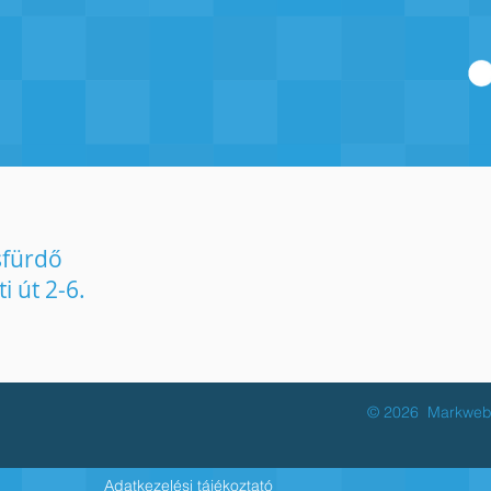
sfürdő
 út 2-6.
© 2026
Markweb 
Adatkezelési tájékoztató