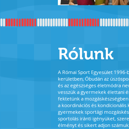
Rólunk
A Római Sport Egyesület 1996-ban
kerületben, Óbudán az úszóspor
és az egészséges életmódra ne
vesszük a gyermekek élettani és 
fektetünk a mozgáskészségben 
a koordinációs és kondícionális
gyermekek sportági mozgáskész
sportolás iránti igényüket, szer
élményt és sikert adjon számuk