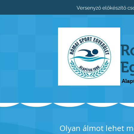
Versenyző előkészítő cs
R
E
Alap
Olyan álmot lehet me