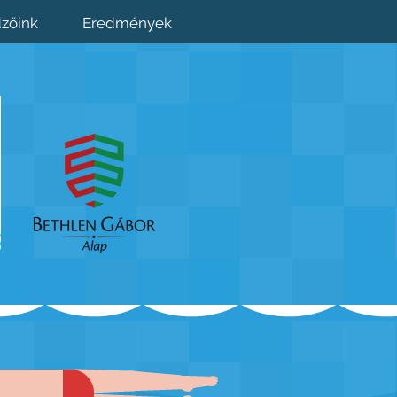
zőink
Eredmények