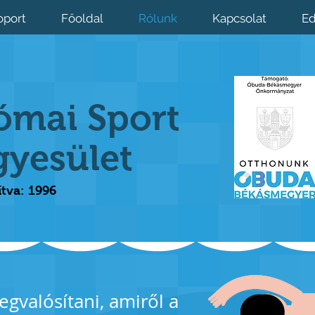
oport
Főoldal
Rólunk
Kapcsolat
Ed
ómai Sport
gyesület
ítva: 1996
gvalósítani, amiről a