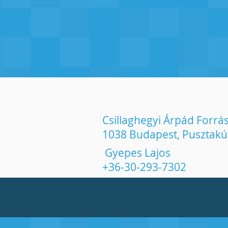
Csillaghegyi Árpád Forrá
1038 Budapest, Pusztakúti
Gyepes Lajos
+36-30-293-7302